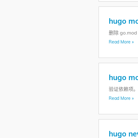
hugo mo
删除 go.mo
Read More »
hugo mo
验证依赖项
Read More »
hugo ne