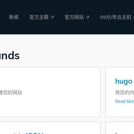
新闻
官方主题
官方网站
99元/年云主机
nds
hugo 
构建您的网站
将您的
Read Mor