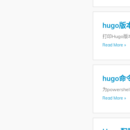
hugo版
打印Hugo
Read More »
hugo命
为powers
Read More »