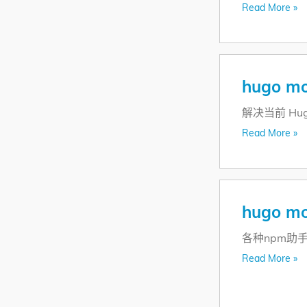
Read More »
hugo mo
解决当前 Hu
Read More »
hugo m
各种npm助
Read More »