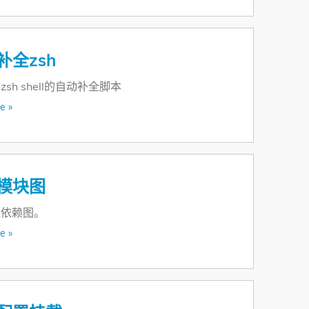
o补全zsh
sh shell的自动补全脚本
e »
o模块图
块依赖图。
e »