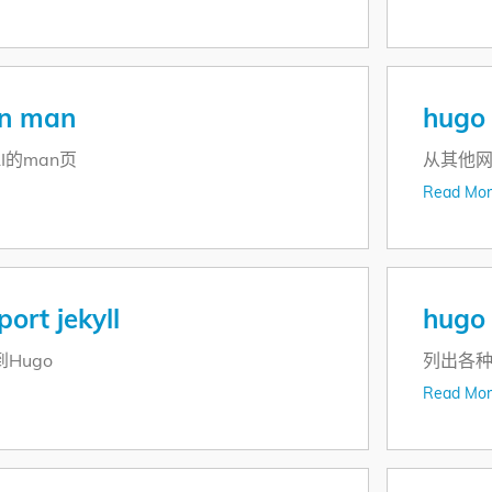
en man
hugo
LI的man页
从其他
Read Mor
ort jekyll
hugo 
到Hugo
列出各
Read Mor