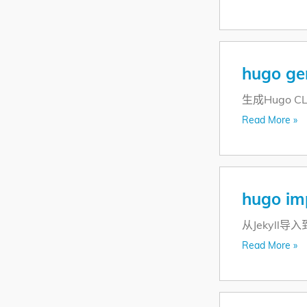
hugo g
生成Hugo C
Read More »
hugo imp
从Jekyll导入
Read More »