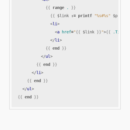
{{
range
.
}}
{{
$link
:=
printf
"%s#%s"
$p
.RelP
<
li
>
<
a
href
=
"
{{
$link
}}
"
>
{{
.Title
</
li
>
{{
end
}}
</
ul
>
{{
end
}}
</
li
>
{{
end
}}
</
ul
>
{{
end
}}