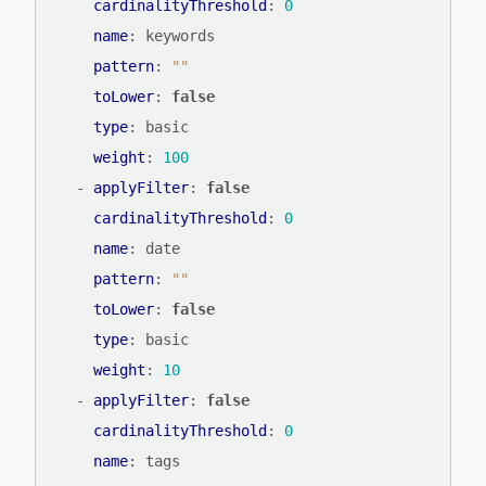
cardinalityThreshold
:
0
name
:
keywords
pattern
:
""
toLower
:
false
type
:
basic
weight
:
100
- 
applyFilter
:
false
cardinalityThreshold
:
0
name
:
date
pattern
:
""
toLower
:
false
type
:
basic
weight
:
10
- 
applyFilter
:
false
cardinalityThreshold
:
0
name
:
tags