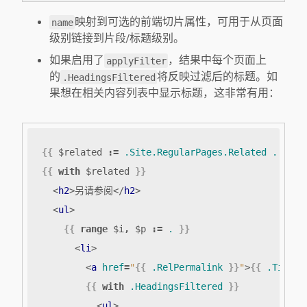
映射到可选的前端切片属性，可用于从页面
name
级别链接到片段/标题级别。
如果启用了
，结果中每个页面上
applyFilter
的
将反映过滤后的标题。如
.HeadingsFiltered
果想在相关内容列表中显示标题，这非常有用：
{{
$related
:=
.Site.RegularPages.Related
.
|
fi
{{
with
$related
}}
<
h2
>
另请参阅
</
h2
>
<
ul
>
{{
range
$i
,
$p
:=
.
}}
<
li
>
<
a
href
=
"
{{
.RelPermalink
}}
"
>
{{
.Title
{{
with
.HeadingsFiltered
}}
<
ul
>