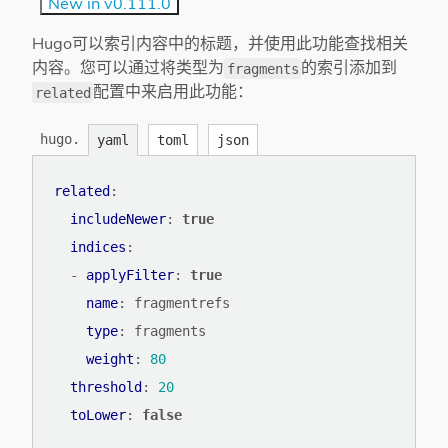
New in v0.111.0
Hugo可以索引内容中的标题，并使用此功能查找相关
内容。您可以通过将类型为
的索引添加到
fragments
配置中来启用此功能：
related
hugo.
yaml
toml
json
related
:
includeNewer
:
true
indices
:
- 
applyFilter
:
true
name
:
fragmentrefs
type
:
fragments
weight
:
80
threshold
:
20
toLower
:
false