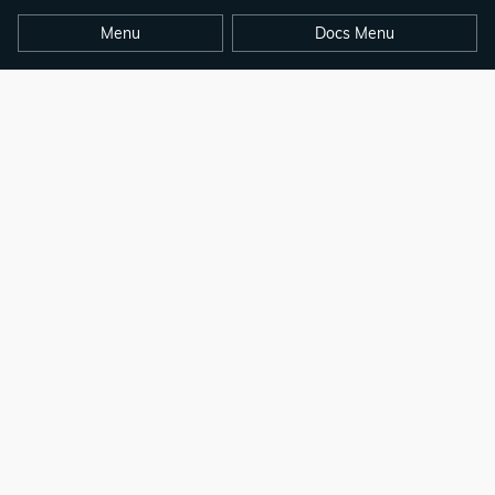
Menu
Docs Menu
copyright © opendocs.io 2024
本站点基于hugo官方文档翻译而来，感谢hugo官方团队的贡献和提供如此出色
的工具