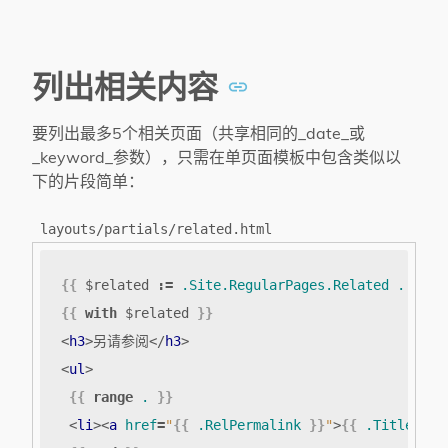
列出相关内容
要列出最多5个相关页面（共享相同的_date_或
_keyword_参数），只需在单页面模板中包含类似以
下的片段简单：
layouts/partials/related.html
{{
$related
:=
.Site.RegularPages.Related
.
|
fi
{{
with
$related
}}
<
h3
>
另请参阅
</
h3
>
<
ul
>
{{
range
.
}}
<
li
><
a
href
=
"
{{
.RelPermalink
}}
"
>
{{
.Title
}}
<