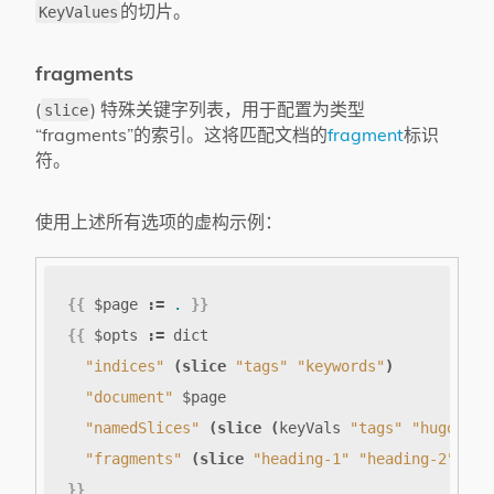
的切片。
KeyValues
fragments
(
) 特殊关键字列表，用于配置为类型
slice
“fragments”的索引。这将匹配文档的
fragment
标识
符。
使用上述所有选项的虚构示例：
{{
$page
:=
.
}}
{{
$opts
:=
dict
"indices"
(
slice
"tags"
"keywords"
)
"document"
$page
"namedSlices"
(
slice
(
keyVals
"tags"
"hugo"
"r
"fragments"
(
slice
"heading-1"
"heading-2"
)
}}