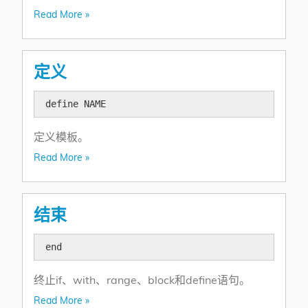
Read More »
定义
define NAME
定义模板。
Read More »
结束
end
终止if、with、range、block和define语句。
Read More »