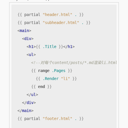
{{
partial
"header.html"
.
}}
{{
partial
"subheader.html"
.
}}
<
main
>
<
div
>
<
h1
>
{{
.Title
}}
</
h1
>
<
ul
>
<!--对每个content/posts/*.md渲染li.html文件-
{{
range
.Pages
}}
{{
.Render
"li"
}}
{{
end
}}
</
ul
>
</
div
>
</
main
>
{{
partial
"footer.html"
.
}}