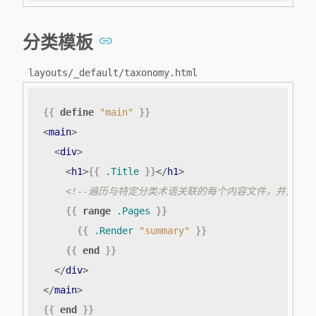
分类模板
layouts/_default/taxonomy.html
{{
define
"main"
}}
<
main
>
<
div
>
<
h1
>
{{
.Title
}}
</
h1
>
<!--遍历与特定分类术语关联的每个内容文件，并渲染summ
{{
range
.Pages
}}
{{
.Render
"summary"
}}
{{
end
}}
</
div
>
</
main
>
{{
end
}}