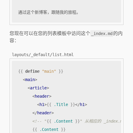
通过这个新博客，跟随我的旅程。
您现在可以在您的列表模板中访问这个
的内
_index.md
容：
layouts/_default/list.html
{{
define
"main"
}}
<
main
>
<
article
>
<
header
>
<
h1
>
{{
.Title
}}
</
h1
>
</
header
>
<!-- "
{{
.Content
}}
" 从相应的 _index.md 的
{{
.Content
}}