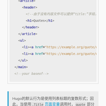
<
article
>
<
header
>
<!--由于没有内容文件可以提供“title:”字段，Hugo
<
h1
>
Quotes
</
h1
>
</
header
>
</
article
>
<
ul
>
<
li
><
a
href
=
"https://example.org/quote/quote
<
li
><
a
href
=
"https://example.org/quote/quote
</
ul
>
</
main
>
<!--your baseof-->
Hugo的默认行为是使用列表标题的复数形式；因
此，当使用
页面变量
调用时，
部分
.Title
quote