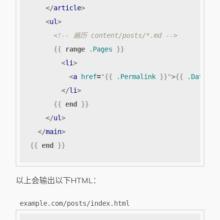
</
article
>
<
ul
>
<!-- 遍历 content/posts/*.md -->
{{
range
.Pages
}}
<
li
>
<
a
href
=
"
{{
.Permalink
}}
"
>
{{
.Date.Fo
</
li
>
{{
end
}}
</
ul
>
</
main
>
{{
end
}}
以上会输出以下HTML：
example.com/posts/index.html