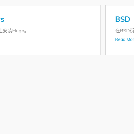
s
BSD
s上安装Hugo。
在BSD
Read Mor