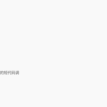
的短代码调