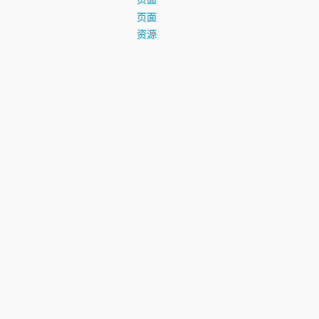
页面
资源