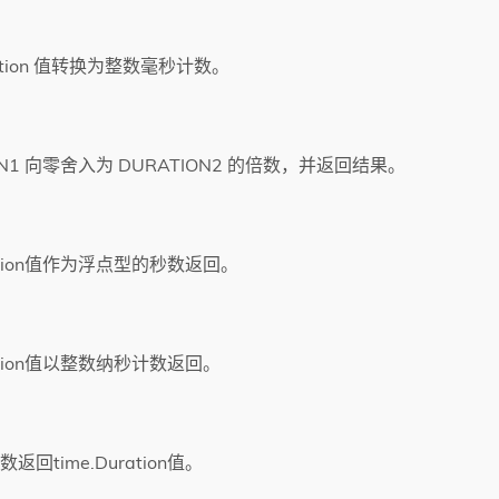
uration 值转换为整数毫秒计数。
ION1 向零舍入为 DURATION2 的倍数，并返回结果。
ration值作为浮点型的秒数返回。
ration值以整数纳秒计数返回。
回time.Duration值。