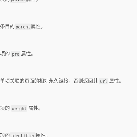
条目的
属性。
parent
单项的
属性。
pre
菜单项关联的页面的相对永久链接，否则返回其
属性。
url
单项的
属性。
weight
项的
属性。
identifier