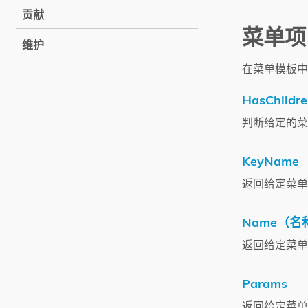
贡献
菜单
维护
在菜单模板中
HasChildr
判断给定的菜
KeyName
返回给定菜单
Name（名
返回给定菜
Params
返回给定菜单