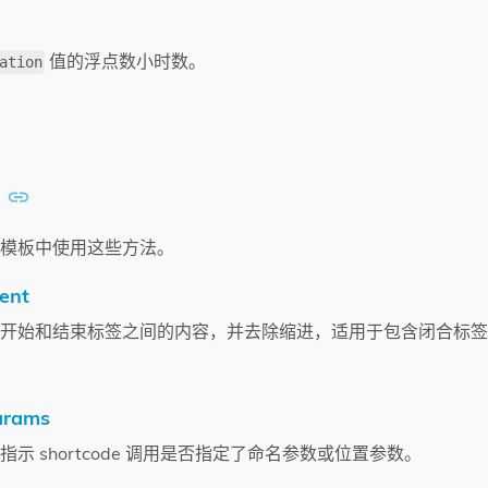
值的浮点数小时数。
ation
码
模板中使用这些方法。
ent
开始和结束标签之间的内容，并去除缩进，适用于包含闭合标签
arams
示 shortcode 调用是否指定了命名参数或位置参数。