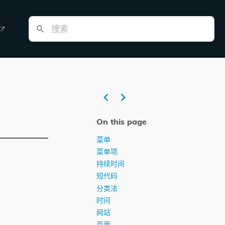
On this page
菜单
菜单项
持续时间
短代码
分类法
时间
网站
页面