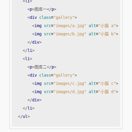
<
li
>
<
p
>
图库一
</
p
>
<
div
class
=
"gallery"
>
<
img
src
=
"images/a.jpg"
alt
=
"小猫 a"
>
<
img
src
=
"images/b.jpg"
alt
=
"小猫 b"
>
</
div
>
</
li
>
<
li
>
<
p
>
图库二
</
p
>
<
div
class
=
"gallery"
>
<
img
src
=
"images/c.jpg"
alt
=
"小猫 c"
>
<
img
src
=
"images/d.jpg"
alt
=
"小猫 d"
>
</
div
>
</
li
>
</
ul
>