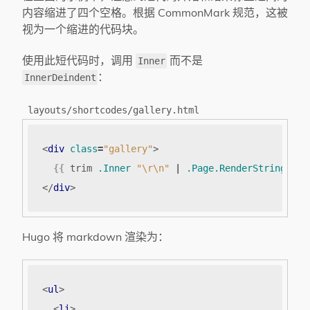
内容缩进了四个空格。根据 CommonMark 规范，这被
视为一个缩进的代码块。
使用此短代码时，调用
而不是
Inner
：
InnerDeindent
layouts/shortcodes/gallery.html
<
div
class
=
"gallery"
>
{{
trim
.Inner
"\r\n"
|
.Page.RenderString
}}
</
div
>
Hugo 将 markdown 渲染为：
<
ul
>
<
li
>