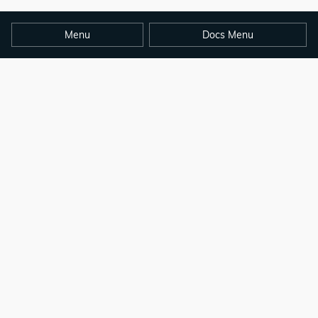
Menu
Docs Menu
copyright © opendocs.io 2024
本站点基于hugo官方文档翻译而来，感谢hugo官方团队的贡献和提供如此出色
的工具