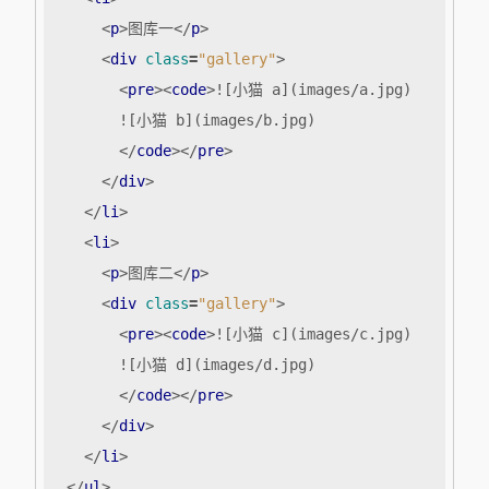
<
p
>
图库一
</
p
>
<
div
class
=
"gallery"
>
<
pre
><
code
>
</
code
></
pre
>
</
div
>
</
li
>
<
li
>
<
p
>
图库二
</
p
>
<
div
class
=
"gallery"
>
<
pre
><
code
>
</
code
></
pre
>
</
div
>
</
li
>
</
ul
>