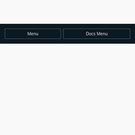
Menu
Docs Menu
copyright © opendocs.io 2024