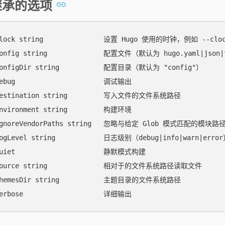
继承的选项
clock string               设置 Hugo 使用的时钟，例如 --clock 
config string              配置文件（默认为 hugo.yaml|json|
configDir string           配置目录（默认为 "config"）

debug                      调试输出

destination string         写入文件的文件系统路径

environment string         构建环境

-ignoreVendorPaths string   忽略与给定 Glob 模式匹配的模块路
logLevel string            日志级别（debug|info|warn|error
quiet                      静默模式构建

-source string              相对于的文件系统路径读取文件

themesDir string           主题目录的文件系统路径
