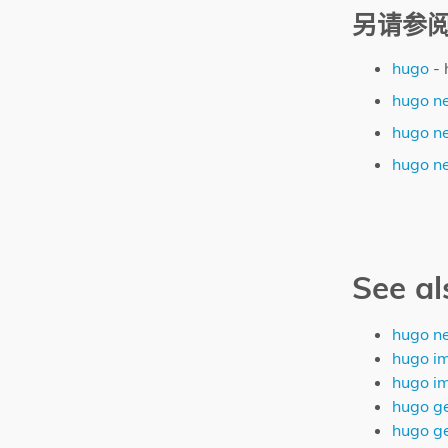
另请参
hugo
-
hugo n
hugo ne
hugo n
See al
hugo n
hugo i
hugo i
hugo g
hugo g