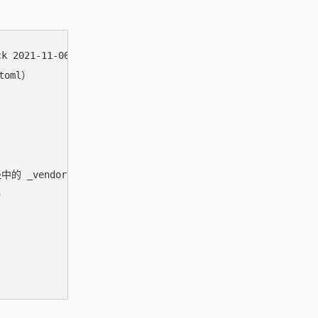
2021-11-06T22:30:00.00+09:00

toml）

径中的 _vendor 文件夹

）
