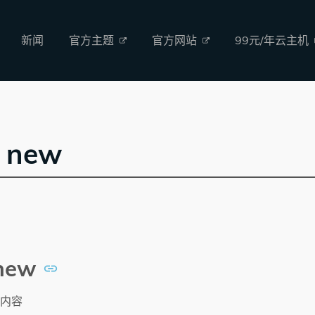
新闻
官方主题
官方网站
99元/年云主机
 new
 new
内容