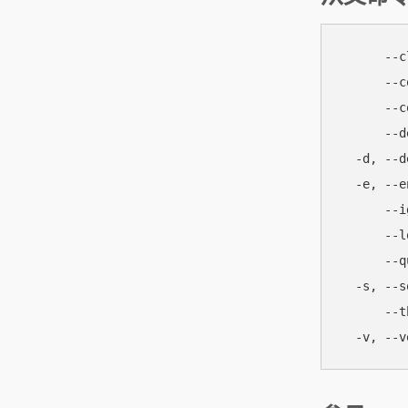
      --
      --
      --
      --
  -d, --
  -e, --
      -
      --
      --
  -s, -
      --