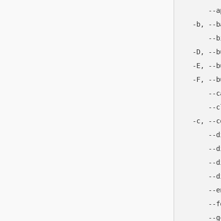
      --
  -b, --
      -
  -D, --
  -E, --
  -F, -
      -
      -
  -c, -
      -
      -
      -
      -
      -
      -
      -