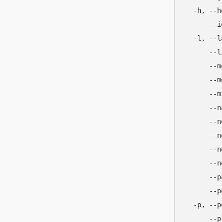
  -h, --
      --
  -l, -
      -
      -
      -
      -
      -
      --
      --
      --
      --
      --
      -
  -p, -
      --