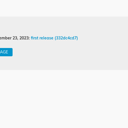
ember 23, 2023:
first release (332dc4cd7)
PAGE