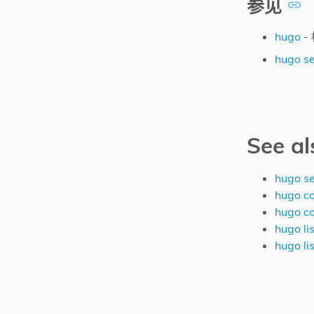
参见
hugo
-
hugo se
See al
hugo se
hugo c
hugo c
hugo lis
hugo lis