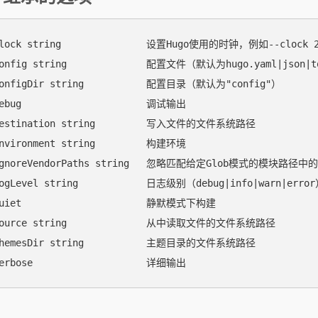
clock string               设置Hugo使用的时钟，例如--clock 202
config string              配置文件（默认为hugo.yaml|json|t
configDir string           配置目录（默认为"config"）

debug                      调试输出

destination string         写入文件的文件系统路径

environment string         构建环境

-ignoreVendorPaths string   忽略匹配给定Glob模式的模块路径中的任
logLevel string            日志级别（debug|info|warn|error
quiet                      静默模式下构建

-source string              从中读取文件的文件系统路径

themesDir string           主题目录的文件系统路径
