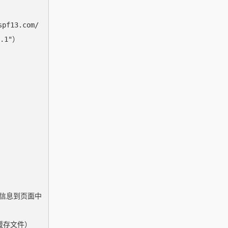
f13.com/

.1"）

RS信息到页面中

缓存文件）
