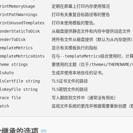
-printMemoryUsage       定期在屏幕上打印内存使用情况

-printPathWarnings      打印有关重复目标路径等的警告

-printUnusedTemplates   打印未使用模板的警告。

-renderStaticToDisk     从磁盘提供静态文件和内存中提供动态文件

-renderToDisk           将所有文件从磁盘提供（默认为从内存提供）
-templateMetrics        显示有关模板执行的指标

-templateMetricsHints   在与--templateMetrics结合使用时
theme strings          要使用的主题（位于/themes/THEMENAME/
-tlsAuto                生成并使用本地信任的证书。

tlsCertFile string     TLS证书文件的路径

tlsKeyFile string      TLS密钥文件的路径

-trace file             写入跟踪到文件中（通常没有用处）

令继承的选项