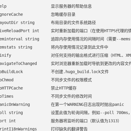
help                   显示服务器的帮助信息

ignoreCache            忽略缓存目录

-layoutDir string       布局目录的文件系统路径

-liveReloadPort int     实时重新加载的端口（在使用HTTPS代理
-meminterval string     追踪内存使用情况的间隔时间（需要--mem
-memstats string        将内存使用情况记录到此文件中

-minify                 对任何支持的输出格式进行压缩（HTML、XM
-navigateToChanged      实时浏览器重新加载时导航到更改的内容文件
noBuildLock            不创建.hugo_build.lock文件

noChmod                不同步文件的权限模式

noHTTPCache            禁止HTTP缓存

noTimes                不同步文件的修改时间

panicOnWarning         在第一个WARNING日志出现时抛出panic

-poll string            设置此值为轮询间隔，例如--poll 
-port int               服务器将监听的端口（默认值为1313）

printI18nWarnings      打印缺失的翻译警告
