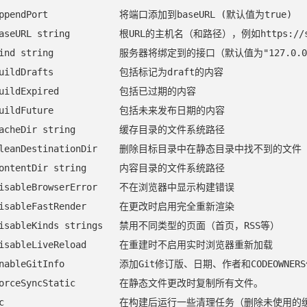
appendPort             将端口添加到baseURL (默认值为true)

baseURL string         根URL的主机名（和路径），例如https://sp
-bind string            服务器将绑定到的接口（默认值为"127.0.0
buildDrafts            包括标记为draft的内容

buildExpired           包括已过期的内容

-buildFuture            包括未来发布日期的内容

-cacheDir string        缓存目录的文件系统路径

-cleanDestinationDir    删除目标目录中在静态目录中找不到的文件

-contentDir string      内容目录的文件系统路径

-disableBrowserError    不在浏览器中显示构建错误

-disableFastRender      在更改时启用完全重新渲染

-disableKinds strings   禁用不同类型的页面（首页，RSS等）

-disableLiveReload      在重建时不启用实时浏览器重新加载

-enableGitInfo          添加Git修订版、日期、作者和CODEOWNE
-forceSyncStatic        在静态文件更改时复制所有文件。

-gc                     在构建后运行一些清理任务（删除未使用的