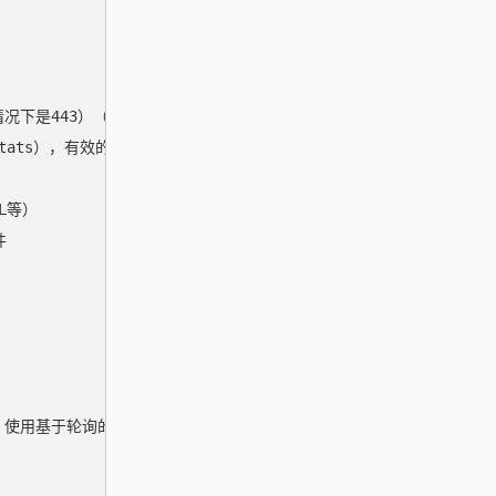
的情况下是443）（默认值为-1）

stats），有效的时间单位为"ns"、"us"（或"µs"）、"ms"、"s"、"m"
L等）



700ms，使用基于轮询的方法来监视文件系统的更改
