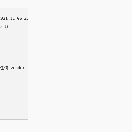
1-11-06T22:30:00.00+09:00

oml）

何_vendor

）
