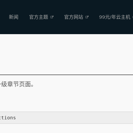
新闻
官方主题
官方网站
99元/年云主机
一级章节页面。
ctions