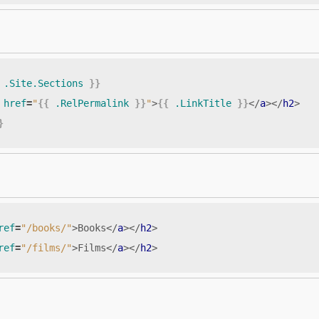
.Site.Sections
}}
href
=
"
{{
.RelPermalink
}}
"
>
{{
.LinkTitle
}}
</
a
></
h2
>
}
ref
=
"/books/"
>
Books
</
a
></
h2
>
ref
=
"/films/"
>
Films
</
a
></
h2
>