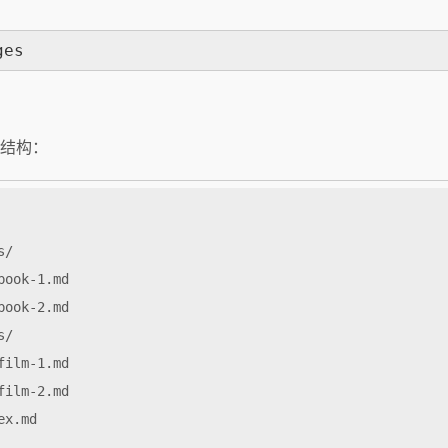
ges
结构：