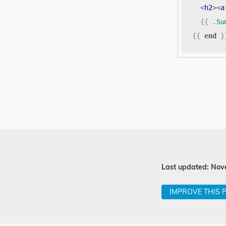
<
h2
><
a
{{
.Su
{{
end
}
Last updated: Nov
IMPROVE THIS 