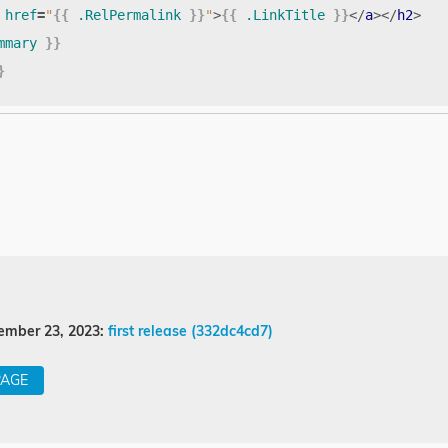
href
=
"
{{
.RelPermalink
}}
"
>
{{
.LinkTitle
}}
</
a
></
h2
>
mmary
}}
}
ember 23, 2023:
first release (332dc4cd7)
PAGE