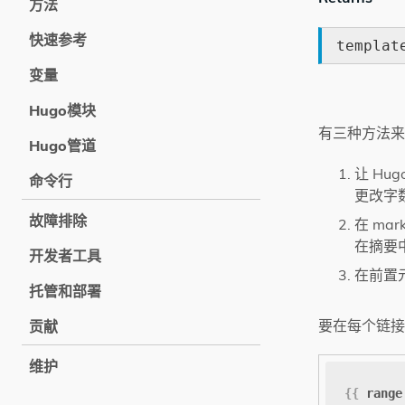
方法
快速参考
templat
变量
Hugo模块
有三种方法来
Hugo管道
让 Hu
命令行
更改字
故障排除
在 mar
在摘要
开发者工具
在前置
托管和部署
要在每个链接
贡献
维护
{{
range