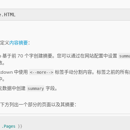
e.HTML
定义
内容摘要
：
go 基于前 70 个字创建摘要。您可以通过在网站配置中设置
summ
数。
kdown 中使用
标签手动分割内容。标签之前的所有
<--more-->
中。
元数据中创建
字段。
summary
下方列出一个部分的页面以及其摘要：
.Pages
}}