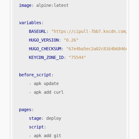
image
:
alpine:latest
variables
:
BASEURL
:
"https://cipull-7bb7.kxcdn.com/"
HUGO_VERSION
:
"0.26"
HUGO_CHECKSUM
:
"67e4ba5ec2a02c8164b6846e30a1
KEYCDN_ZONE_ID
:
"75544"
before_script
:
- 
apk update
- 
apk add curl
pages
:
stage
:
deploy
script
:
- 
apk add git