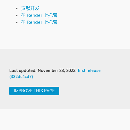
贡献开发
在 Render 上托管
在 Render 上托管
Last updated: November 23, 2023:
first release
(332dc4cd7)
IMPROVE THIS PAGE