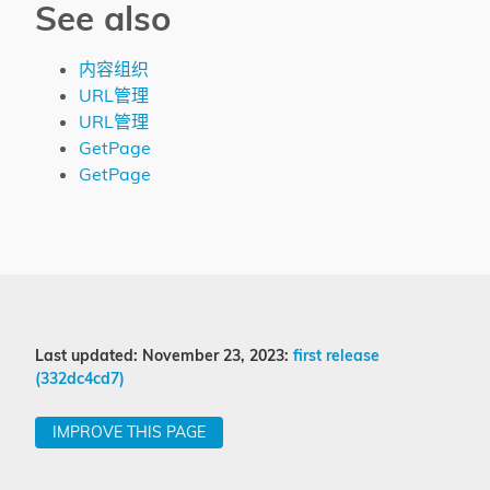
See also
内容组织
URL管理
URL管理
GetPage
GetPage
Last updated: November 23, 2023:
first release
(332dc4cd7)
IMPROVE THIS PAGE