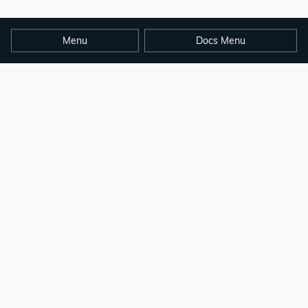
Menu
Docs Menu
copyright © opendocs.io 2024
本站点基于hugo官方文档翻译而来，感谢hugo官方团队的贡献和提供如此出色
的工具